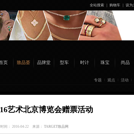
全站搜索
|
购物车
|
设为
首页
致品荟
品牌堂
型车
时计
珠宝
尚品
专题
观点
活动
016艺术北京博览会赠票活动
时间： 2016-04-22 来源：
TARGET致品网