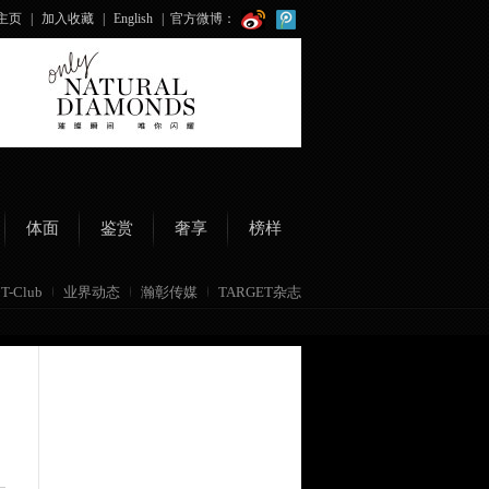
主页
|
加入收藏
|
English
|
官方微博：
体面
鉴赏
奢享
榜样
T-Club
业界动态
瀚彰传媒
TARGET杂志