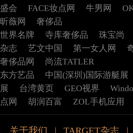
盛会
FACE妆点网
牛男网
O
昕薇网
奢侈品
世界名牌
寺库奢侈品
珠宝尚
杂志
艺文中国
第一女人网
奢侈品网
尚流TATLER
东方艺品
中国(深圳)国际游艇展
展
台湾黄页
GEO视界
Wind
点网
胡润百富
ZOL手机应用
关于我们
|
TARGET杂志