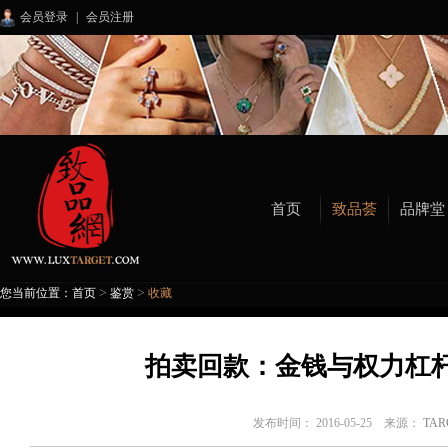
会员登录
|
会员注册
首页
致品荟
品牌堂
>
>
您当前位置：
首页
鉴赏
收藏
拍卖回款：金钱与权力杠
发布时间： 2016-05-25 来源：
TA