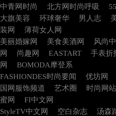
中青网时尚
北方网时尚呼吸
5
大旗美容
环球奢华
男人志
装网
薄荷女人网
美丽婚嫁网
美食美酒网
风尚
网
尚趣网
EASTART
手表折
网
BOMODA摩登系
FASHIONDES时尚要闻
优坊网
国网服饰频道
艺术圈
时尚网
蜜网
FI中文网
StyleTV中文网
空白杂志
汤森