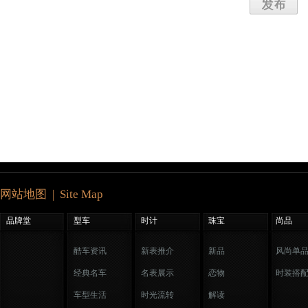
网站地图 | Site Map
品牌堂
型车
时计
珠宝
尚品
酷车资讯
新表推介
新品
风尚单
经典名车
名表展示
恋物
时装搭
车型生活
时光流转
解读