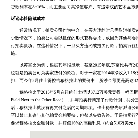
贷款利率在8~16%，而主要面向高净值客户、有追索权的艺术品抵
诉讼牵扯隐藏成本
通常情况下，拍卖公司作为中介，在买方违约时只需取消拍卖或
少数情况下，拍卖公司会以担保的形式获得委托，或因为其他与委
付拍卖款项。在这种情况下，一旦买方违约或拖欠付款，拍卖行往
施。
以苏富比为例，根据其年报显示，截至2015年底,苏富比共有24
也就是拍卖公司为卖家垫付的款项。对于一家在2014年净收入1.1
担。而今年2月佳士得控告穆格拉比的案例中，所涉金额更是高达32
穆格拉比于2015年5月在纽约佳士得以3712万美元竞得一幅巴
Field Next to the Other Road），并与拍卖行商定了付款
后，穆格拉比就没有再支付之后的两期款项。佳士得曾先后派遣公
至以禁止其参与其他拍卖会相要挟，但都以失败告终。于是拍卖行
要求穆格拉比全额付款，并赔偿16%的高额利息（约合510万美元