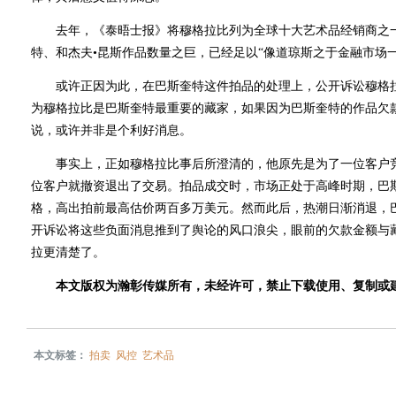
去年，《泰晤士报》将穆格拉比列为全球十大艺术品经销商之一
特、和杰夫•昆斯作品数量之巨，已经足以“像道琼斯之于金融市场
或许正因为此，在巴斯奎特这件拍品的处理上，公开诉讼穆格拉
为穆格拉比是巴斯奎特最重要的藏家，如果因为巴斯奎特的作品欠
说，或许并非是个利好消息。
事实上，正如穆格拉比事后所澄清的，他原先是为了一位客户竞
位客户就撤资退出了交易。拍品成交时，市场正处于高峰时期，巴
格，高出拍前最高估价两百多万美元。然而此后，热潮日渐消退，
开诉讼将这些负面消息推到了舆论的风口浪尖，眼前的欠款金额与
拉更清楚了。
本文版权为瀚彰传媒所有，未经许可，禁止下载使用、复制或
本文标签：
拍卖
风控
艺术品