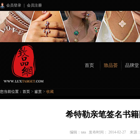
会员登录
|
会员注册
首页
致品荟
品牌堂
>
>
您当前位置：
首页
鉴赏
收藏
希特勒亲笔签名书籍
编辑：
tata
发布时间： 2014-02-27 来源