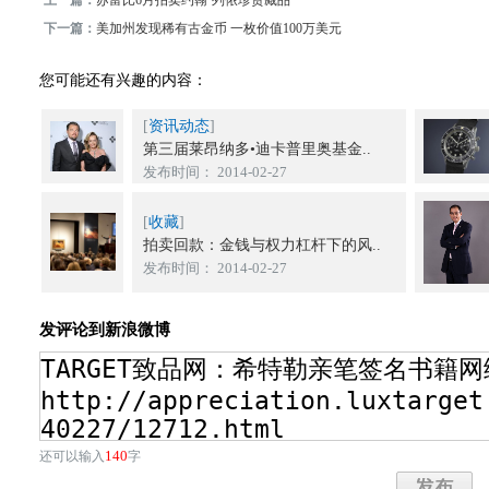
上一篇：
苏富比6月拍卖约翰·列侬珍贵藏品
下一篇：
美加州发现稀有古金币 一枚价值100万美元
您可能还有兴趣的内容：
[
资讯动态
]
第三届莱昂纳多•迪卡普里奥基金..
发布时间： 2014-02-27
[
收藏
]
拍卖回款：金钱与权力杠杆下的风..
发布时间： 2014-02-27
发评论到新浪微博
140
还可以输入
字