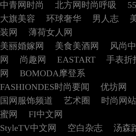
中青网时尚
北方网时尚呼吸
5
大旗美容
环球奢华
男人志
装网
薄荷女人网
美丽婚嫁网
美食美酒网
风尚
网
尚趣网
EASTART
手表折
网
BOMODA摩登系
FASHIONDES时尚要闻
优坊网
国网服饰频道
艺术圈
时尚网
蜜网
FI中文网
StyleTV中文网
空白杂志
汤森