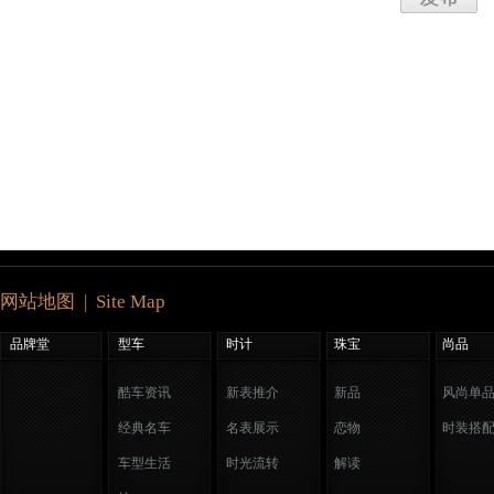
网站地图 | Site Map
品牌堂
型车
时计
珠宝
尚品
酷车资讯
新表推介
新品
风尚单
经典名车
名表展示
恋物
时装搭
车型生活
时光流转
解读