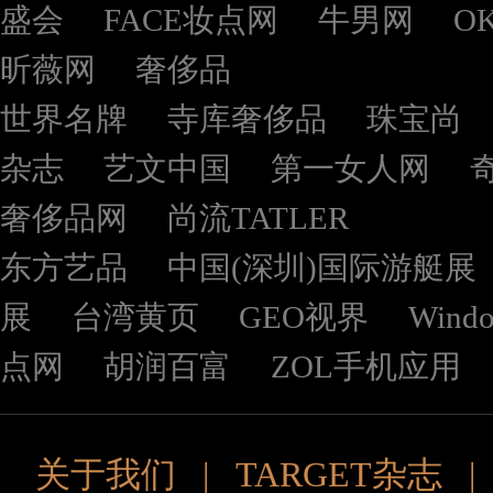
盛会
FACE妆点网
牛男网
O
昕薇网
奢侈品
世界名牌
寺库奢侈品
珠宝尚
杂志
艺文中国
第一女人网
奢侈品网
尚流TATLER
东方艺品
中国(深圳)国际游艇展
展
台湾黄页
GEO视界
Wind
点网
胡润百富
ZOL手机应用
关于我们
|
TARGET杂志