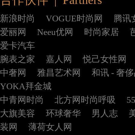
合作伙伴 | Partners
新浪时尚
VOGUE时尚网
腾讯
爱丽网
Neeu优网
时尚家居
爱卡汽车
腕表之家
嘉人网
悦己女性网
中奢网
雅昌艺术网
和讯 - 奢
YOKA拜金城
中青网时尚
北方网时尚呼吸
5
大旗美容
环球奢华
男人志
装网
薄荷女人网