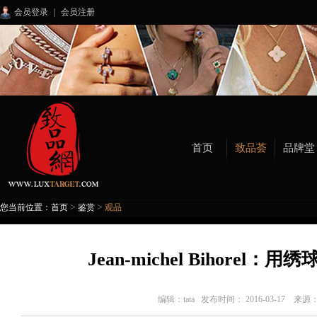
会员登录
|
会员注册
首页
致品荟
品牌堂
>
>
您当前位置：
首页
鉴赏
观品
Jean-michel Bihorel
编辑：
tata
发布时间： 2016-03-17 来源