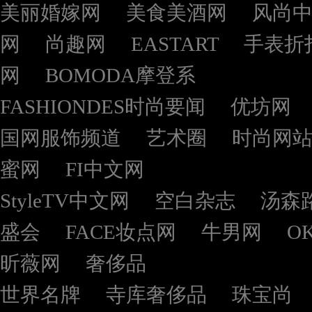
美丽婚嫁网
美食美酒网
风尚
网
尚趣网
EASTART
手表折
网
BOMODA摩登系
FASHIONDES时尚要闻
优坊网
国网服饰频道
艺术圈
时尚网
蜜网
FI中文网
StyleTV中文网
空白杂志
汤森
盛会
FACE妆点网
牛男网
O
昕薇网
奢侈品
世界名牌
寺库奢侈品
珠宝尚