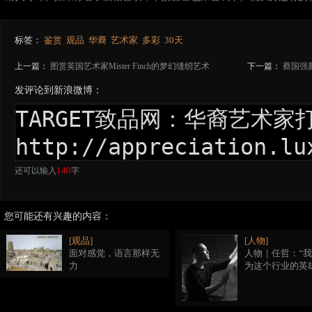
标签：
鉴赏
观品
华裔
艺术家
多彩
30天
上一篇：
图赏英国艺术家Mister Finch的梦幻缝纫艺术
下一篇：
蔡国强
发评论到新浪微博：
140
还可以输入
字
您可能还有兴趣的内容：
[观品]
[人物]
面对感觉，语言那样无
人物｜任哲：“
力
为这个行业的英