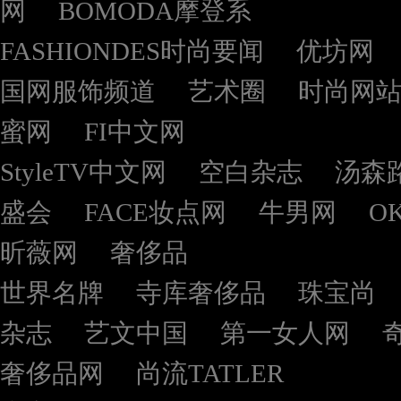
网
BOMODA摩登系
FASHIONDES时尚要闻
优坊网
国网服饰频道
艺术圈
时尚网
蜜网
FI中文网
StyleTV中文网
空白杂志
汤森
盛会
FACE妆点网
牛男网
O
昕薇网
奢侈品
世界名牌
寺库奢侈品
珠宝尚
杂志
艺文中国
第一女人网
奢侈品网
尚流TATLER