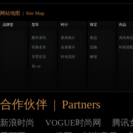
网站地图 | Site Map
品牌堂
型车
时计
珠宝
尚品
酷车资讯
新表推介
新品
风尚单
经典名车
名表展示
恋物
时装搭
车型生活
时光流转
解读
炫-car
合作伙伴 | Partners
新浪时尚
VOGUE时尚网
腾讯