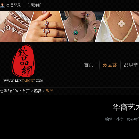
会员登录
|
会员注册
首页
致品荟
品牌堂
>
>
您当前位置：
首页
鉴赏
观品
华裔艺
编辑：
小宇
发布时间