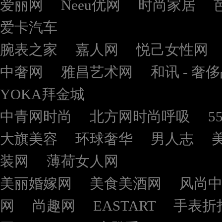
爱丽网
Neeu优网
时尚家居
爱卡汽车
腕表之家
嘉人网
悦己女性网
中奢网
雅昌艺术网
和讯 - 奢
YOKA拜金城
中青网时尚
北方网时尚呼吸
5
大旗美容
环球奢华
男人志
装网
薄荷女人网
美丽婚嫁网
美食美酒网
风尚
网
尚趣网
EASTART
手表折