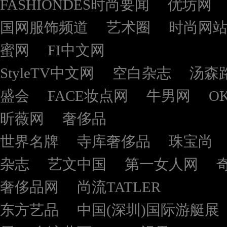
FASHIONDES时尚要闻
优坊网
国网服饰频道
艺术圈
时尚网
蜜网
FI中文网
StyleTV中文网
空白杂志
汤森
盛会
FACE妆点网
牛男网
O
昕薇网
奢侈品
世界名牌
寺库奢侈品
珠宝尚
杂志
艺文中国
第一女人网
奢侈品网
尚流TATLER
东方艺品
中国(深圳)国际游艇展