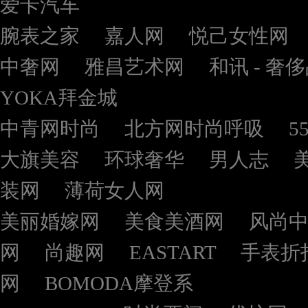
爱卡汽车
腕表之家
嘉人网
悦己女性网
中奢网
雅昌艺术网
和讯 - 奢
YOKA拜金城
中青网时尚
北方网时尚呼吸
5
大旗美容
环球奢华
男人志
装网
薄荷女人网
美丽婚嫁网
美食美酒网
风尚
网
尚趣网
EASTART
手表折
网
BOMODA摩登系