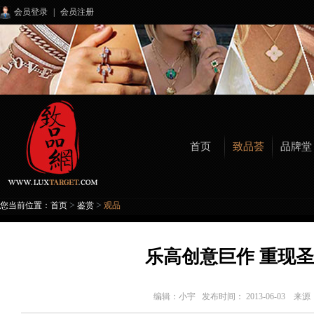
会员登录
|
会员注册
首页
致品荟
品牌堂
>
>
您当前位置：
首页
鉴赏
观品
乐高创意巨作 重现
编辑：
小宇
发布时间： 2013-06-03 来