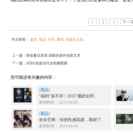
1
2
3
下一
本文标签：
鉴赏
观品
乐高
魔戒
圣盔谷之战
上一篇：
营造夏日意境 清新的室外创意艺术
下一篇：
ZERO首届当代女性雕塑展
您可能还有兴趣的内容：
[
观品
]
“福利”送不停！2015“溅奶女郎..
发布时间： 2013-06-03
[
观品
]
未央艺阁：你的性感高跟，戳碎了..
发布时间： 2013-06-03