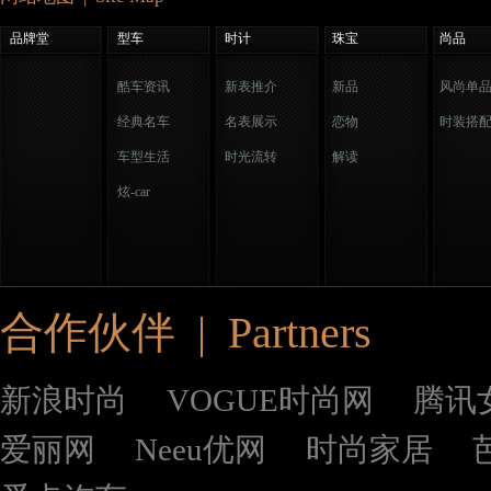
品牌堂
型车
时计
珠宝
尚品
酷车资讯
新表推介
新品
风尚单
经典名车
名表展示
恋物
时装搭
车型生活
时光流转
解读
炫-car
合作伙伴 | Partners
新浪时尚
VOGUE时尚网
腾讯
爱丽网
Neeu优网
时尚家居