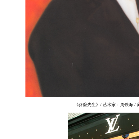
《骆驼先生》/ 艺术家：周铁海 /