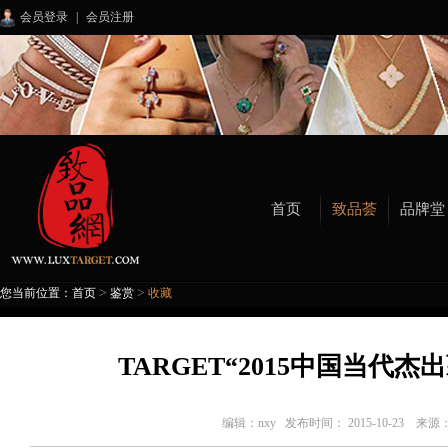
会员登录
|
会员注册
首页
致品荟
品牌堂
>
>
您当前位置：
首页
鉴赏
收藏
TARGET“2015中国当代
编辑：
nxy
发布时间： 2015-10-23 来源