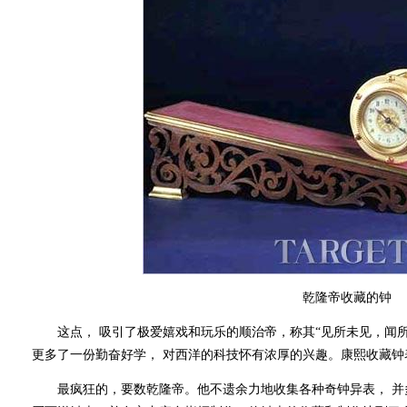
乾隆帝收藏的钟
这点， 吸引了极爱嬉戏和玩乐的顺治帝，称其“见所未见，闻所
更多了一份勤奋好学， 对西洋的科技怀有浓厚的兴趣。康熙收藏钟
最疯狂的，要数乾隆帝。他不遗余力地收集各种奇钟异表， 并多