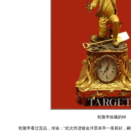
乾隆帝收藏的钟
乾隆帝看过贡品，传谕：“此次所进镀金洋景表亭一座甚好，嗣似