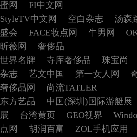
蜜网
FI中文网
StyleTV中文网
空白杂志
汤森
盛会
FACE妆点网
牛男网
O
昕薇网
奢侈品
世界名牌
寺库奢侈品
珠宝尚
杂志
艺文中国
第一女人网
奢侈品网
尚流TATLER
东方艺品
中国(深圳)国际游艇展
展
台湾黄页
GEO视界
Wind
点网
胡润百富
ZOL手机应用