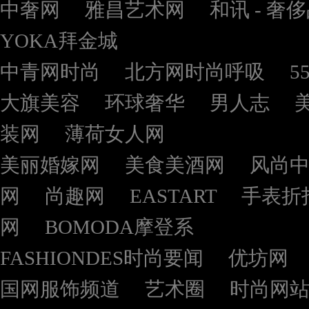
中奢网
雅昌艺术网
和讯 - 奢
YOKA拜金城
中青网时尚
北方网时尚呼吸
5
大旗美容
环球奢华
男人志
装网
薄荷女人网
美丽婚嫁网
美食美酒网
风尚
网
尚趣网
EASTART
手表折
网
BOMODA摩登系
FASHIONDES时尚要闻
优坊网
国网服饰频道
艺术圈
时尚网