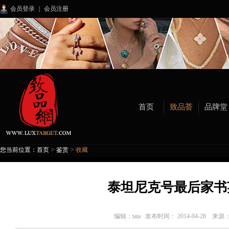
会员登录
|
会员注册
首页
致品荟
品牌堂
>
>
您当前位置：
首页
鉴赏
收藏
泰坦尼克号最后家书
编辑：
tata
发布时间： 2014-04-28 来源