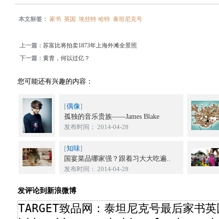
本文标签：
家书
英国
埃丝特·哈特
泰坦尼克号
上一篇：
苏富比将拍卖1873年上海外滩全景照
下一篇：
黄胄，何以过亿？
您可能还有兴趣的内容：
[
偶像
]
孤独的音乐贵族——James Blake
发布时间： 2014-04-28
[
知味
]
国宴菜品哪家强？跟着习大大吃遍..
发布时间： 2014-04-28
发评论到新浪微博