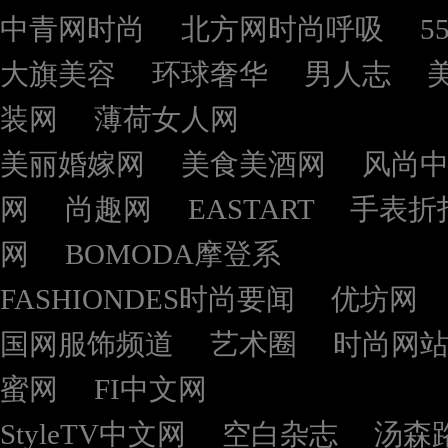
中青网时尚
北方网时尚呼吸
5
大旗美容
环球奢华
男人志
装网
薄荷女人网
美丽婚嫁网
美食美酒网
风尚
网
尚趣网
EASTART
手表折
网
BOMODA摩登系
FASHIONDES时尚要闻
优坊网
国网服饰频道
艺术圈
时尚网
蜜网
FI中文网
StyleTV中文网
空白杂志
汤森