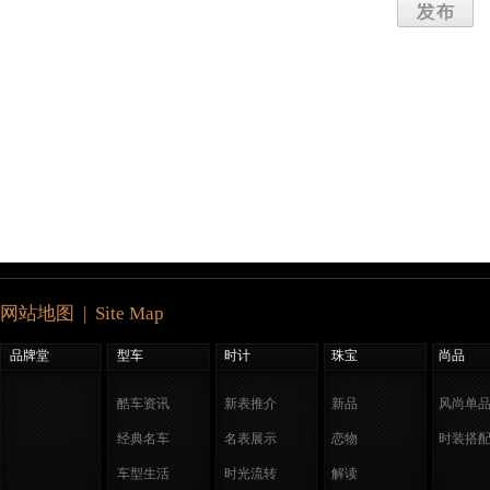
网站地图 | Site Map
品牌堂
型车
时计
珠宝
尚品
酷车资讯
新表推介
新品
风尚单
经典名车
名表展示
恋物
时装搭
车型生活
时光流转
解读