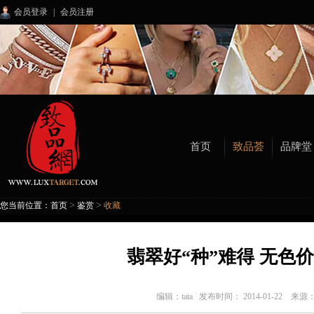
会员登录
|
会员注册
首页
致品荟
品牌堂
>
>
您当前位置：
首页
鉴赏
收藏
翡翠好“种”难得 无色
编辑：
tata
发布时间： 2014-01-22 来源