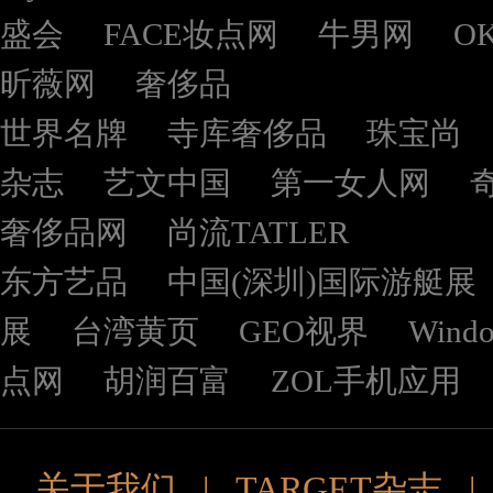
盛会
FACE妆点网
牛男网
O
昕薇网
奢侈品
世界名牌
寺库奢侈品
珠宝尚
杂志
艺文中国
第一女人网
奢侈品网
尚流TATLER
东方艺品
中国(深圳)国际游艇展
展
台湾黄页
GEO视界
Wind
点网
胡润百富
ZOL手机应用
关于我们
|
TARGET杂志