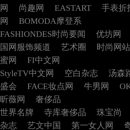
网
尚趣网
EASTART
手表折
网
BOMODA摩登系
FASHIONDES时尚要闻
优坊网
国网服饰频道
艺术圈
时尚网
蜜网
FI中文网
StyleTV中文网
空白杂志
汤森
盛会
FACE妆点网
牛男网
O
昕薇网
奢侈品
世界名牌
寺库奢侈品
珠宝尚
杂志
艺文中国
第一女人网