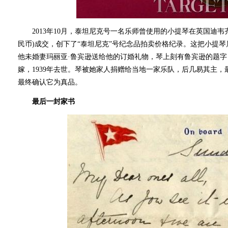
2013年10月，泰坦尼克号一名乐师曾使用的小提琴在英国迪韦齐斯
民币)成交，创下了“泰坦尼克”号纪念品拍卖价格纪录。这把小提
他未婚妻玛丽亚·鲁宾逊送给他的订婚礼物，琴上刻有鲁宾逊的题字，
嫁，1939年去世。琴被她家人捐赠给当地一家乐队，后几易其主，最
最终确认它为真品。
最后一封家书