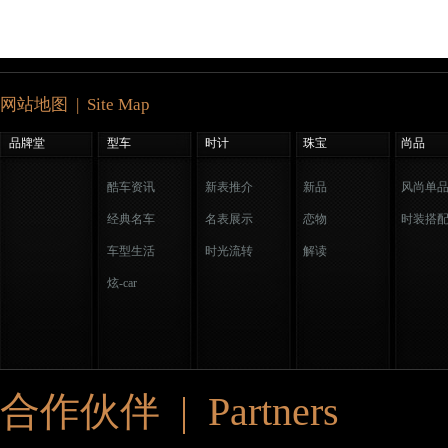
网站地图 | Site Map
品牌堂
型车
时计
珠宝
尚品
酷车资讯
新表推介
新品
风尚单
经典名车
名表展示
恋物
时装搭
车型生活
时光流转
解读
炫-car
合作伙伴 | Partners