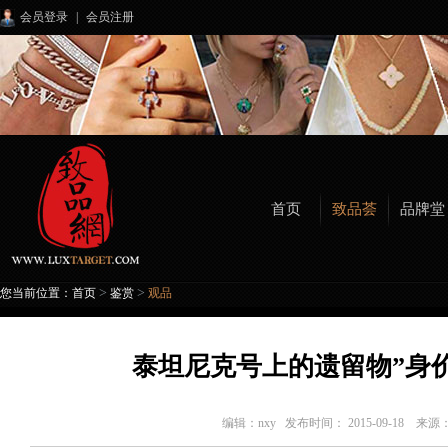
会员登录
|
会员注册
首页
致品荟
品牌堂
>
>
您当前位置：
首页
鉴赏
观品
泰坦尼克号上的遗留物”身
编辑：
nxy
发布时间： 2015-09-18 来源