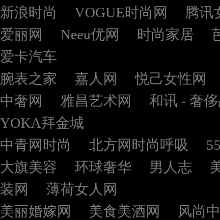
新浪时尚
VOGUE时尚网
腾讯
爱丽网
Neeu优网
时尚家居
爱卡汽车
腕表之家
嘉人网
悦己女性网
中奢网
雅昌艺术网
和讯 - 奢
YOKA拜金城
中青网时尚
北方网时尚呼吸
5
大旗美容
环球奢华
男人志
装网
薄荷女人网
美丽婚嫁网
美食美酒网
风尚