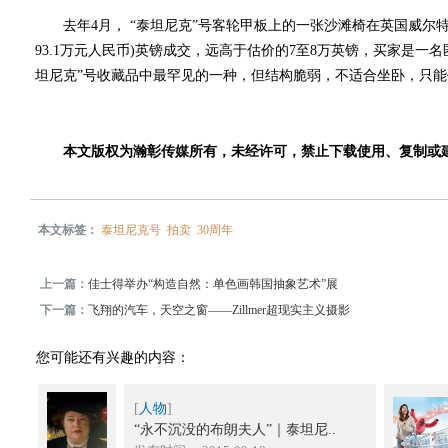
去年4月， “泰坦尼克”号客轮甲板上的一张沙滩椅在英国威尔特郡的
93.1万元人民币)英镑成交，远高于估价的7至8万英镑，买家是一
坦尼克”号收藏品中最罕见的一种，但结构脆弱，不适合坐卧，只
本文版权为瀚彰传媒所有，未经许可，禁止下载使用、复制或
本文标签：
泰坦尼克号
拍卖
30周年
上一篇：
佳士得举办“构造自然：单色画韩国抽象艺术”展
下一篇：
飞翔的汽车，天空之窗——Zillmer超现实主义摄影
您可能还有兴趣的内容：
[
人物
]
“永不沉没的布朗夫人”｜泰坦尼..