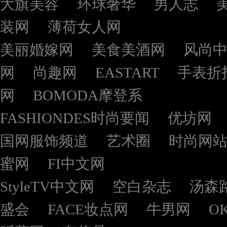
大旗美容
环球奢华
男人志
装网
薄荷女人网
美丽婚嫁网
美食美酒网
风尚
网
尚趣网
EASTART
手表折
网
BOMODA摩登系
FASHIONDES时尚要闻
优坊网
国网服饰频道
艺术圈
时尚网
蜜网
FI中文网
StyleTV中文网
空白杂志
汤森
盛会
FACE妆点网
牛男网
O