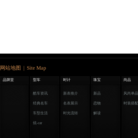
网站地图 | Site Map
品牌堂
型车
时计
珠宝
尚品
酷车资讯
新表推介
新品
风尚单
经典名车
名表展示
恋物
时装搭
车型生活
时光流转
解读
炫-car