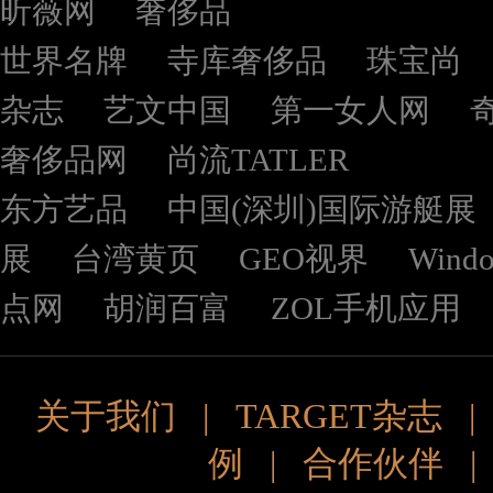
昕薇网
奢侈品
世界名牌
寺库奢侈品
珠宝尚
杂志
艺文中国
第一女人网
奢侈品网
尚流TATLER
东方艺品
中国(深圳)国际游艇展
展
台湾黄页
GEO视界
Wind
点网
胡润百富
ZOL手机应用
关于我们
|
TARGET杂志
例
|
合作伙伴