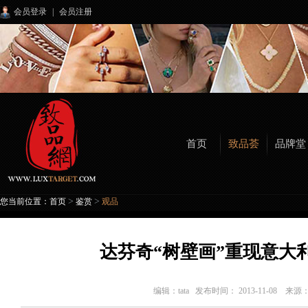
会员登录
|
会员注册
首页
致品荟
品牌堂
>
>
您当前位置：
首页
鉴赏
观品
达芬奇“树壁画”重现意大
编辑：
tata
发布时间： 2013-11-08 来源